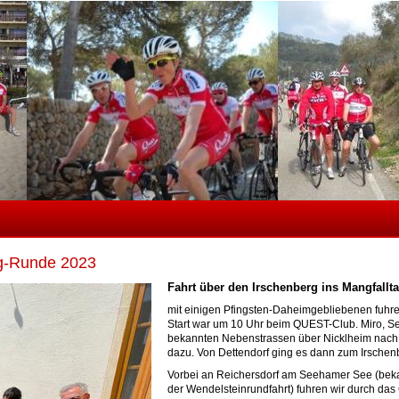
g-Runde 2023
Fahrt über den Irschenberg ins Mangfallta
mit einigen Pfingsten-Daheimgebliebenen fuhr
Start war um 10 Uhr beim QUEST-Club. Miro, Se
bekannten Nebenstrassen über Nicklheim nach 
dazu. Von Dettendorf ging es dann zum Irschenb
Vorbei an Reichersdorf am Seehamer See (bekan
der Wendelsteinrundfahrt) fuhren wir durch da