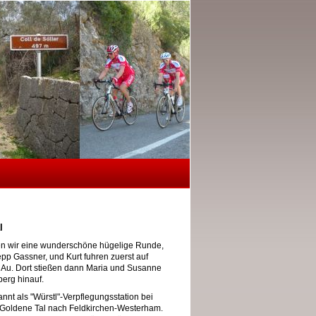
l
en wir eine wunderschöne hügelige Runde,
pp Gassner, und Kurt fuhren zuerst auf
Au. Dort stießen dann Maria und Susanne
erg hinauf.
nt als "Würstl"-Verpflegungsstation bei
s Goldene Tal nach Feldkirchen-Westerham.