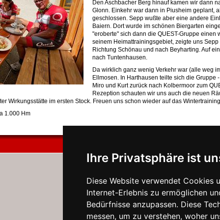
Den Aschbacher Berg hinauf kamen wir dann na
Glonn. Einkehr war dann in Piusheim geplant, ab
geschlossen. Sepp wußte aber eine andere Eink
Baiern. Dort wurde im schönen Biergarten einge
"eroberte" sich dann die QUEST-Gruppe einen w
seinem Heimattrainingsgebiet, zeigte uns Sepp
Richtung Schönau und nach Beyharting. Auf e
nach Tuntenhausen.
Da wirklich ganz wenig Verkehr war (alle weg im 
Ellmosen. In Harthausen teilte sich die Gruppe 
Miro und Kurt zurück nach Kolbermoor zum QU
Rezeption schauten wir uns auch die neuen Räu
er Wirkungsstätte im ersten Stock. Freuen uns schon wieder auf das Wintertrainin
ca 1.000 Hm
Ihre Privatsphäre ist un
Diese Website verwendet Cookies u
Internet-Erlebnis zu ermöglichen un
Bedürfnisse anzupassen. Diese Tec
messen, um zu verstehen, woher u