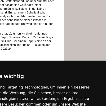
ch Großhelfendorf und über Münster nach
er das dortige Café hatte leider
ehrmöglichkeit gleich in der Nähe in
kehrt. Erst an einem Schattentisch,
indgeschützten Platz in der Sonne. Da in
 noch sehr schöne Nebenstrasserl in
inem nagelneuen Radweg ging es hinüber
Urlaub), fuhren wir direkt runter nach
- Sepp, Susanne, Maria in Ri Bad Aibling -
EST-Club. Bei einem Cappuccino an der
mlichkeiten im Club an - u.a. auch den
g 2023/24.
s wichtig
nd Targeting Technologien, um Ihnen ein besseres
d die Werbung, die Sie sehen, besser an Ihre
hnologien nutzen wir außerdem, um Ergebnisse zu
nsere Besucher kommen oder um unsere Website