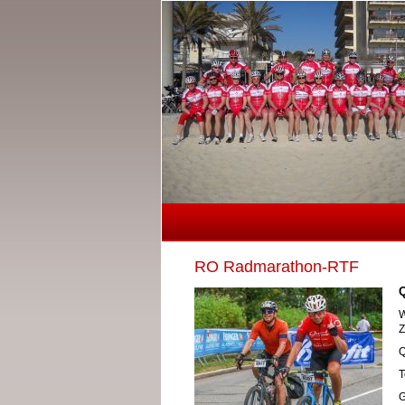
RO Radmarathon-RTF
Q
W
Z
Q
T
G