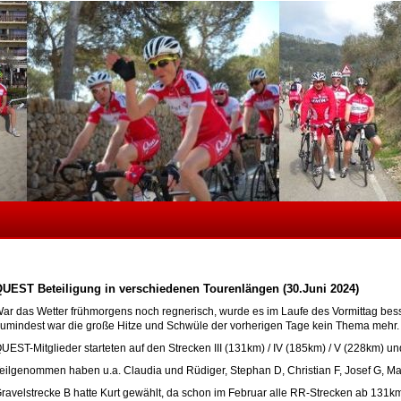
UEST Beteiligung in verschiedenen Tourenlängen (30.Juni 2024)
ar das Wetter frühmorgens noch regnerisch, wurde es im Laufe des Vormittag besse
umindest war die große Hitze und Schwüle der vorherigen Tage kein Thema mehr.
UEST-Mitglieder starteten auf den Strecken III (131km) / IV (185km) / V (228km) u
eilgenommen haben u.a. Claudia und Rüdiger, Stephan D, Christian F, Josef G, Max
ravelstrecke B hatte Kurt gewählt, da schon im Februar alle RR-Strecken ab 131k