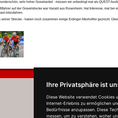
underschön, sehr hoher Gravelanteil - müssen wir unbedingt mal als QUEST-Ausfa
itfahrer auf der Gravelstrecke war Harald aus Rosenheim. Hat Interesse, mal bei 
ast mitzufahren.
 seiner Strecke - haben noch zusammen einige Erdinger Alkoholfrei gezischt. Überh
Ihre Privatsphäre ist un
Diese Website verwendet Cookies u
Internet-Erlebnis zu ermöglichen un
Bedürfnisse anzupassen. Diese Tec
messen, um zu verstehen, woher u