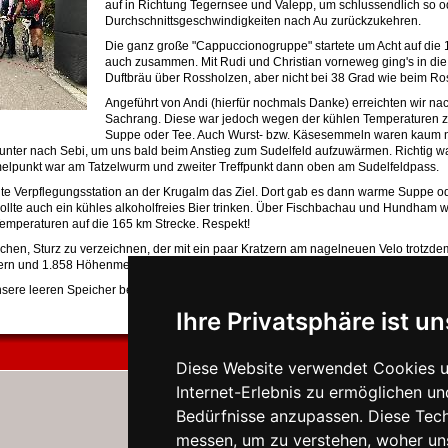
auf in Richtung Tegernsee und Valepp, um schlussendlich so ode
Durchschnittsgeschwindigkeiten nach Au zurückzukehren.
Die ganz große "Cappuccionogruppe" startete um Acht auf die 
auch zusammen. Mit Rudi und Christian vorneweg ging's in die
Duftbräu über Rossholzen, aber nicht bei 38 Grad wie beim 
Angeführt von Andi (hierfür nochmals Danke) erreichten wir nac
Sachrang. Diese war jedoch wegen der kühlen Temperaturen z
Suppe oder Tee. Auch Wurst- bzw. Käsesemmeln waren kaum n
inunter nach Sebi, um uns bald beim Anstieg zum Sudelfeld aufzuwärmen. Richtig 
elpunkt war am Tatzelwurm und zweiter Treffpunkt dann oben am Sudelfeldpass.
ite Verpflegungsstation an der Krugalm das Ziel. Dort gab es dann warme Suppe od
llte auch ein kühles alkoholfreies Bier trinken. Über Fischbachau und Hundham 
 Temperaturen auf die 165 km Strecke. Respekt!
ichen, Sturz zu verzeichnen, der mit ein paar Kratzern am nagelneuen Velo trotzde
ern und 1.858 Höhenmeter erreichte dann die Gruppe bei nunmehr etwas wärmeren
sere leeren Speicher bei Kaffee und Kuchen wieder etwas auffüllen. Vielen Dank!
Ihre Privatsphäre ist un
Diese Website verwendet Cookies u
Internet-Erlebnis zu ermöglichen un
Bedürfnisse anzupassen. Diese Tec
messen, um zu verstehen, woher u