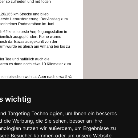
r so zufrieden und mit flotten
120/165 km Strecke und blieb
 erste Herausforderung: Der Anstieg zum
Rosenheimer Radmarathon im Juni.
h 62 km die erste Verpflegungsstation in
iemlich ausgeplündert. Keine warme
och da. Etwas ausgekühlt von der
warm wurde es gleich am Anhang bei bis zu
er Tee und natürlich auch die
waren es dann noch etwa 10 Kilometer zum
m ein bisschen weh tat. Aber nach etwa 5 ¼
 Temperaturen das Ziel in Au.
s wichtig
nd Targeting Technologien, um Ihnen ein besseres
d die Werbung, die Sie sehen, besser an Ihre
hnologien nutzen wir außerdem, um Ergebnisse zu
nsere Besucher kommen oder um unsere Website